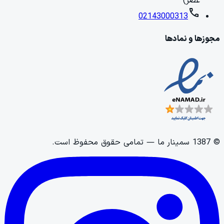
عصر)
call
02143000313
مجوزها و نمادها
©
1387
سمینار ما
— تمامی حقوق محفوظ است.