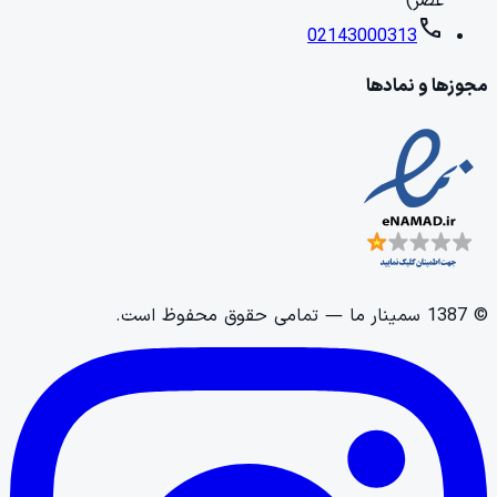
عصر)
call
02143000313
مجوزها و نمادها
©
1387
سمینار ما
— تمامی حقوق محفوظ است.