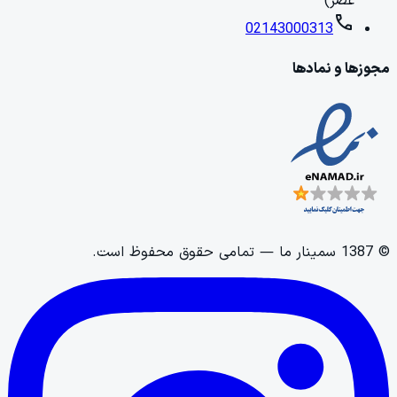
عصر)
call
02143000313
مجوزها و نمادها
©
1387
سمینار ما
— تمامی حقوق محفوظ است.