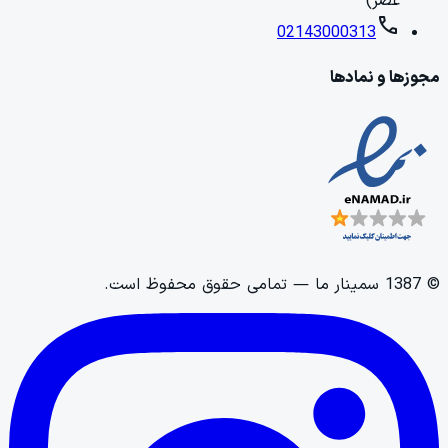
عصر)
call
02143000313
مجوزها و نمادها
©
1387
سمینار ما
— تمامی حقوق محفوظ است.