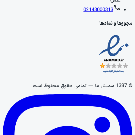
عصر)
call
02143000313
مجوزها و نمادها
©
1387
سمینار ما
— تمامی حقوق محفوظ است.