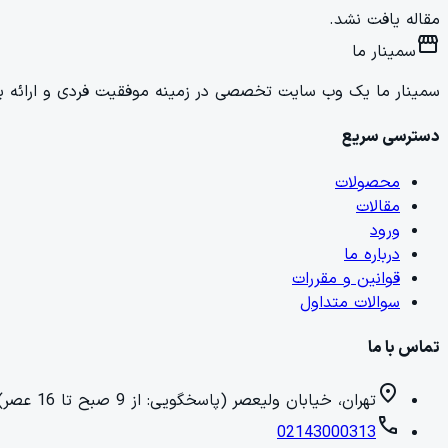
مقاله یافت نشد.
storefront
سمینار ما
سمینار ما یک وب سایت تخصصی در زمینه موفقیت فردی و ارائه برن
دسترسی سریع
محصولات
مقالات
ورود
درباره ما
قوانین و مقررات
سوالات متداول
تماس با ما
location_on
تهران، خیابان ولیعصر (پاسخگویی: از 9 صبح تا 16 عصر)
call
02143000313