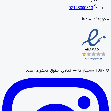
عصر)
call
02143000313
مجوزها و نمادها
©
1387
سمینار ما
— تمامی حقوق محفوظ است.