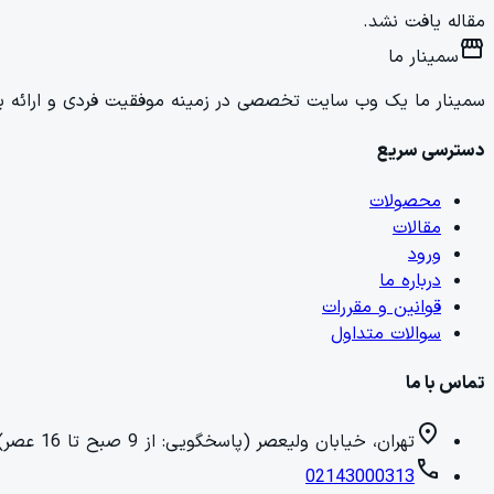
مقاله یافت نشد.
storefront
سمینار ما
سمینار ما یک وب سایت تخصصی در زمینه موفقیت فردی و ارائه برن
دسترسی سریع
محصولات
مقالات
ورود
درباره ما
قوانین و مقررات
سوالات متداول
تماس با ما
location_on
تهران، خیابان ولیعصر (پاسخگویی: از 9 صبح تا 16 عصر)
call
02143000313