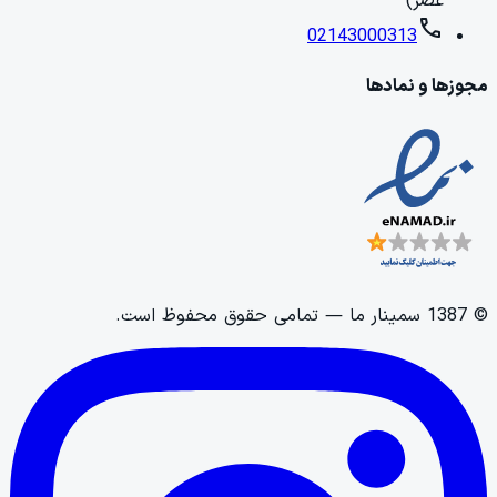
عصر)
call
02143000313
مجوزها و نمادها
©
1387
سمینار ما
— تمامی حقوق محفوظ است.